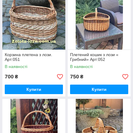
Корзина плетена з лози.
Плетений кошик з лози «
Арт:051
Грибний» Арт:052
В наявності
В наявності
700
750
₴
₴
Купити
Купити