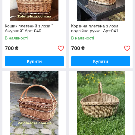
Кошик плетений з лози "
Корзина плетена з лози
Ажурний" Арт: 040
подвійна ручка. Арт:041
В наявності
В наявності
700
700
₴
₴
Купити
Купити