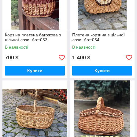
Корз на плетена багожова з
Плетена корзина з цільної
цільної лози. Арт:053
лози. Арт:054
В наявності
В наявності
700
1 400
₴
₴
Купити
Купити