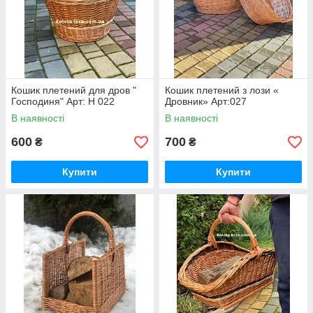
Кошик плетений для дров "
Кошик плетений з лози «
Господиня" Арт: Н 022
Дровник» Арт:027
В наявності
В наявності
600
700
₴
₴
Купити
Купити