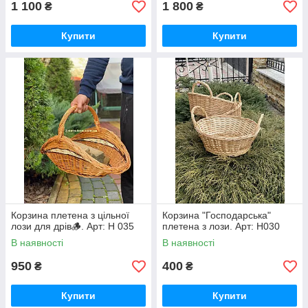
1 100
1 800
₴
₴
Купити
Купити
Корзина плетена з цільної
Корзина "Господарська"
лози для дрів🪵. Арт: Н 035
плетена з лози. Арт: Н030
В наявності
В наявності
950
400
₴
₴
Купити
Купити