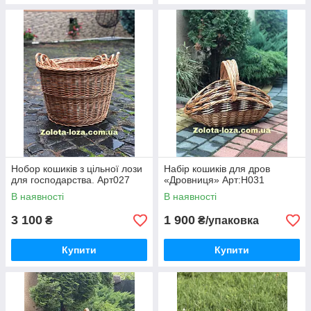
Нобор кошиків з цільної лози
Набір кошиків для дров
для господарства. Арт027
«Дровниця» Арт:Н031
В наявності
В наявності
3 100
1 900
₴
₴/упаковка
Купити
Купити