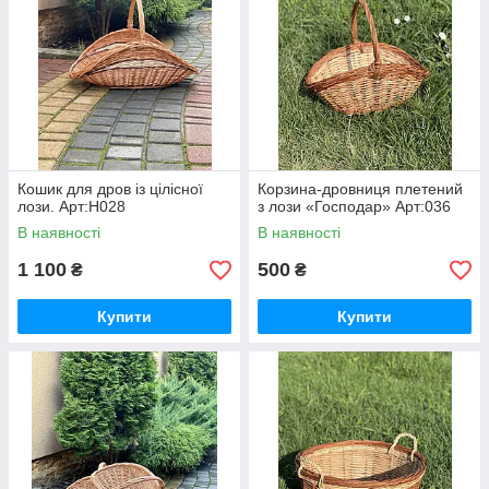
Кошик для дров із цілісної
Корзина-дровниця плетений
лози. Арт:Н028
з лози «Господар» Арт:036
В наявності
В наявності
1 100
500
₴
₴
Купити
Купити