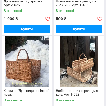
Дровниця господарьська.
Плетений кошик для дров
Арт: А 025
«Газний». Арт:Н 029
В наявності
В наявності
1 000
500
₴
₴
Купити
Купити
Корзина "Дровниця" з цільної
Набір плетених корзин для
лози.
дрів. Арт: Н032
В наявності
В наявності