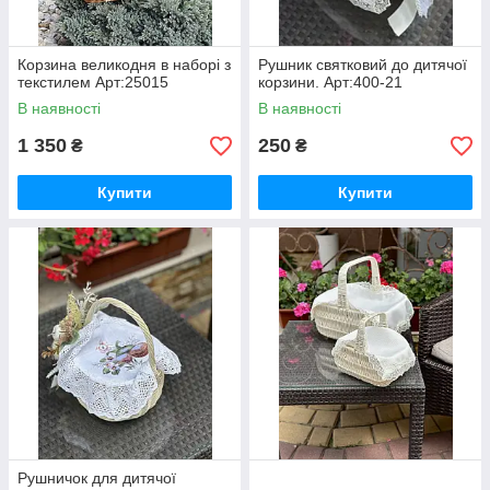
Корзина великодня в наборі з
Рушник святковий до дитячої
текстилем Арт:25015
корзини. Арт:400-21
В наявності
В наявності
1 350
250
₴
₴
Купити
Купити
Рушничок для дитячої