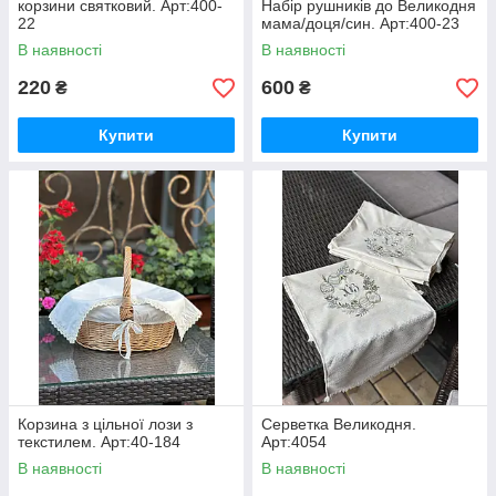
корзини святковий. Арт:400-
Набір рушників до Великодня
22
мама/доця/син. Арт:400-23
В наявності
В наявності
220
600
₴
₴
Купити
Купити
Корзина з цільної лози з
Серветка Великодня.
текстилем. Арт:40-184
Арт:4054
В наявності
В наявності