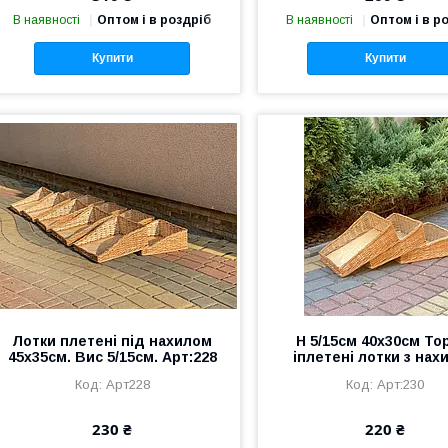
В наявності
Оптом і в роздріб
В наявності
Оптом і в р
Купити
Купити
Лотки плетені під нахилом
Н 5/15см 40х30см То
45х35см. Вис 5/15см. Арт:228
іплетені лотки з нах
Арт228
Арт:230
230 ₴
220 ₴