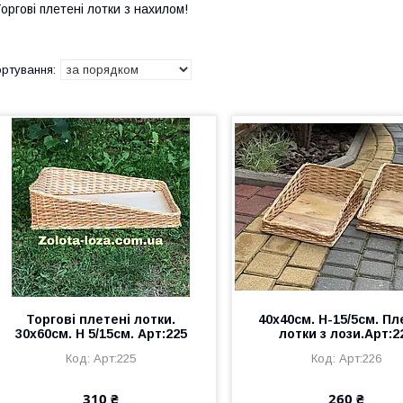
оргові плетені лотки з нахилом!
Торгові плетені лотки.
40х40см. Н-15/5см. Пл
30х60см. Н 5/15см. Арт:225
лотки з лози.Арт:2
Арт:225
Арт:226
310 ₴
260 ₴