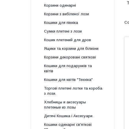
Т
Корзини одинарні
Корзини з вибіленої лози
Кошики для пікніка
Сумки плетені з лози
Кошик плетений для дров
Ящики та корзини для білизни
Корзини декоровані святкові
Кошики для подарунків та
квітів
Кошики для квітів "Техніка"
Торгові плетені лотки та короба
з лози.
Хлебницы и аксесуары
плетеные из лозы
Дитячі Кошика і Аксесуари.
Кошики одинарні св'яткові