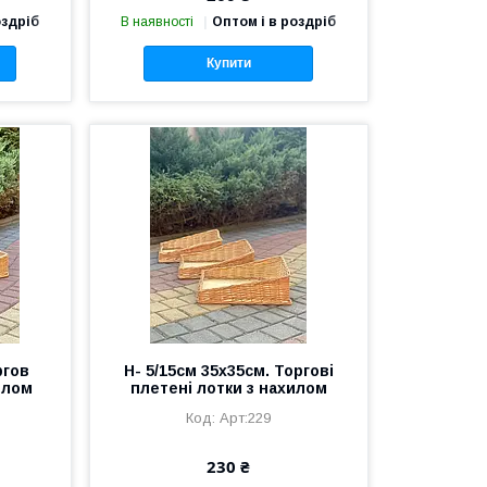
оздріб
В наявності
Оптом і в роздріб
Купити
ргов
Н- 5/15см 35х35см. Торгові
илом
плетені лотки з нахилом
Арт:229
230 ₴