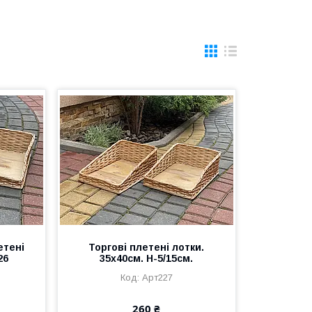
етені
Торгові плетені лотки.
26
35х40см. Н-5/15см.
Арт227
260 ₴