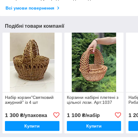
Всі умови повернення
Подібні товари компанії
Набір корзин"Святковий
Корзини набірні плетені з
Набі
ажурний" із 4 шт
цільної лози. Арт:1037
Риба
1 300
1 100
1 2
₴/упаковка
₴/набір
Купити
Купити