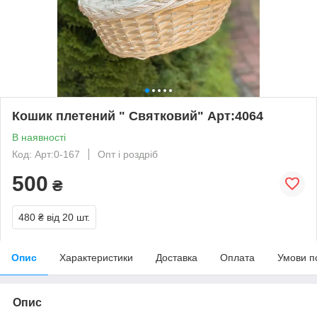
Кошик плетений " Святковий" Арт:4064
В наявності
Код: Арт:0-167
Опт і роздріб
500
₴
480 ₴
від 20 шт.
Опис
Характеристики
Доставка
Оплата
Умови п
Опис