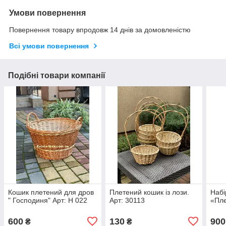
Умови повернення
Повернення товару впродовж 14 днів за домовленістю
Всі умови повернення
Подібні товари компанії
Кошик плетений для дров
Плетений кошик із лози.
Набі
" Господиня" Арт: Н 022
Арт: 30113
«Пле
600
130
900
₴
₴