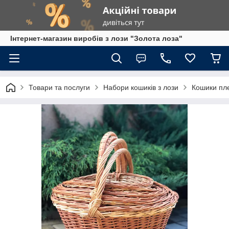
Інтернет-магазин виробів з лози "Золота лоза"
Товари та послуги
Набори кошиків з лози
Кошики пле