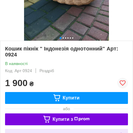
Кошик пікнік " Індонезія однотонний" Арт:
0924
В наявності
Код: Арт 0924
Роздріб
1 900
₴
Купити
або
Купити з