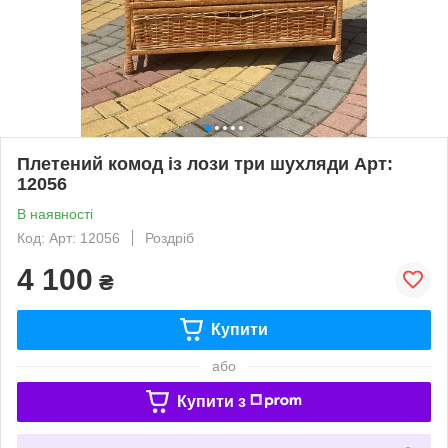
Плетений комод із лози три шухляди Арт:
12056
В наявності
Код: Арт: 12056
Роздріб
4 100
₴
Купити
або
Купити з