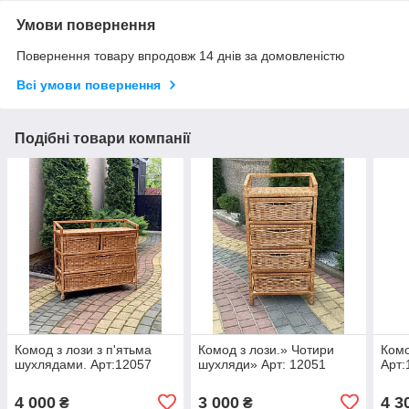
Умови повернення
Повернення товару впродовж 14 днів за домовленістю
Всі умови повернення
Подібні товари компанії
Комод з лози з п'ятьма
Комод з лози.» Чотири
Комо
шухлядами. Арт:12057
шухляди» Арт: 12051
Арт:
4 000
3 000
4 3
₴
₴