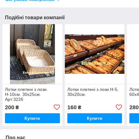
Подібні товари компанії
Лотки плетені з лози.
Лотки плетені з лози Н-5,
Лотк
Н-10см. 30х25см.
30х20см.
60х4
Арт:3226
200
160
280
₴
₴
Купити
Купити
Про нас