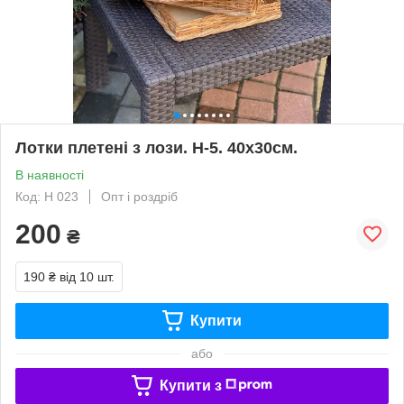
Лотки плетені з лози. Н-5. 40х30см.
В наявності
Код: Н 023
Опт і роздріб
200
₴
190 ₴
від 10 шт.
Купити
або
Купити з