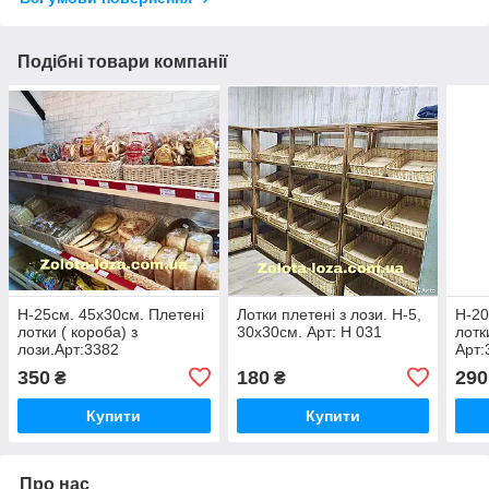
Подібні товари компанії
Н-25см. 45х30см. Плетені
Лотки плетені з лози. Н-5,
Н-20
лотки ( короба) з
30х30см. Арт: Н 031
лотк
лози.Арт:3382
Арт:
350
180
290
₴
₴
Купити
Купити
Про нас