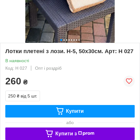
Лотки плетені з лози. Н-5, 50х30см. Арт: Н 027
В наявності
Код: Н 027
Опт і роздріб
260
₴
250 ₴
від 5 шт.
Купити
або
Купити з