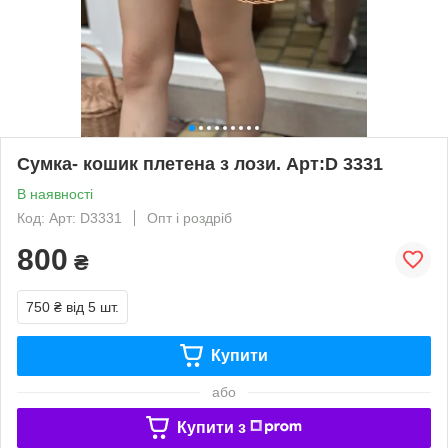
Сумка- кошик плетена з лози. Арт:D 3331
В наявності
Код: Арт: D3331
Опт і роздріб
800
₴
750 ₴
від 5 шт.
Купити
або
Купити з