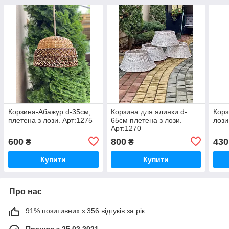
Корзина-Абажур d-35см,
Корзина для ялинки d-
Корз
плетена з лози. Арт:1275
65см плетена з лози.
лози
Арт:1270
600
800
430
₴
₴
Купити
Купити
Про нас
91% позитивних з 356 відгуків за рік
Працює з 25.02.2021