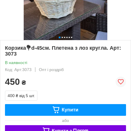
Корзика💐d-45см. Плетена з лоз кругла. Арт:
3073
В наявності
Код: Арт:3073
Опт і роздріб
450
₴
400 ₴
від 5 шт.
Купити
або
Купити з