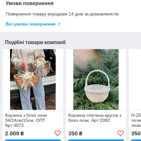
Умови повернення
Повернення товару впродовж 14 днів за домовленістю
Всі умови повернення
Подібні товари компанії
Корзина з білої лози
Корзина плетена кругла з
Н-25
34/24см/15см. ОПТ
білої лози. Арт:2082
лотк
Арт:3073
лози
2 000
350
350
₴
₴