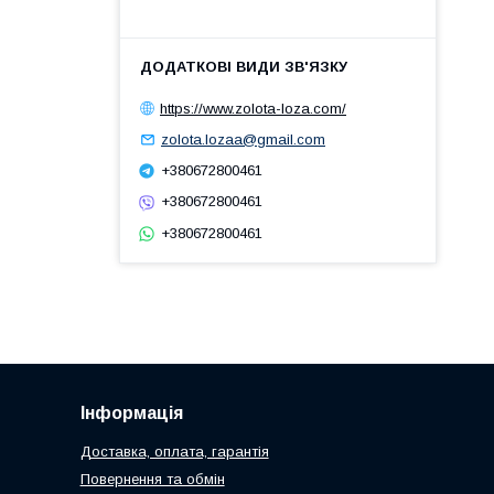
https://www.zolota-loza.com/
zolota.lozaa@gmail.com
+380672800461
+380672800461
+380672800461
Інформація
Доставка, оплата, гарантія
Повернення та обмін