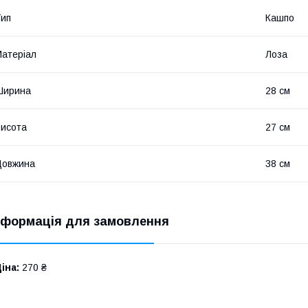
ип
Кашпо
атеріал
Лоза
Ширина
28 см
исота
27 см
Довжина
38 см
нформація для замовлення
іна:
270 ₴