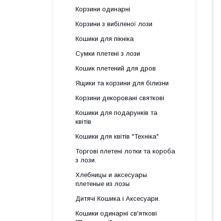
Корзини одинарні
Корзини з вибіленої лози
Кошики для пікніка
Сумки плетені з лози
Кошик плетений для дров
Ящики та корзини для білизни
Корзини декоровані святкові
Кошики для подарунків та
квітів
Кошики для квітів "Техніка"
Торгові плетені лотки та короба
з лози.
Хлебницы и аксесуары
плетеные из лозы
Дитячі Кошика і Аксесуари.
Кошики одинарні св'яткові