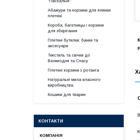
"Пасхальні"
Абажури та корзини для ялинки
плетені
Короба, багетницы і корзини
для зберігання
К
Плетені бутилки, банки та
аксесуари
Р
Текстиль та свічки до
Великодня та Спасу
Плетені корзини з ротанга
Х
Натуральні мила власного
виробництва.
Кошики для тварин
В
КОНТАКТИ
К