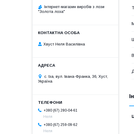
Інтернет-магазин виробів з лози
Т
"Золота лоза"
М
Хвуст Неля Василівна
В
с. Іза, вул. Івана-Франка, 36, Хуст,
Україна
І
+380 (67) 280-04-61
Ц
Неля
+380 (67) 259-09-62
Неля