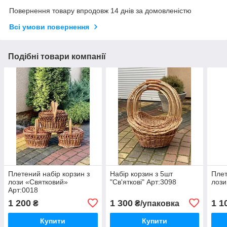
Повернення товару впродовж 14 днів за домовленістю
Всі умови повернення
Подібні товари компанії
Плетений набір корзин з
Набір корзин з 5шт
Плет
лози «Святковий»
"Св'яткові" Арт:3098
лози
Арт:0018
1 200
1 300
1 1
₴
₴/упаковка
Купити
Купити