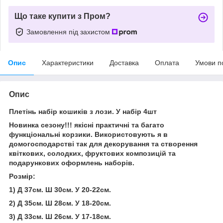
Що таке купити з Пром?
Замовлення під захистом
Опис
Характеристики
Доставка
Оплата
Умови п
Опис
Плетінь набір кошиків з лози. У набір 4шт
Новинка сезону!!! якісні практичні та багато
функціональні корзики. Використовують я в
домогосподарстві так для декорування та створення
квіткових, солодких, фруктових композицій та
подарункових оформлень наборів.
Розмір:
1) Д 37см. Ш 30см. У 20-22см.
2) Д 35см. Ш 28см. У 18-20см.
3) Д 33см. Ш 26см. У 17-18см.