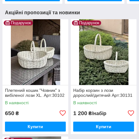
Акційні пропозиції та новинки
Подарунок
Подарунок
Плетений кошик "Човник" з
Набір корзин з лози
вибіленої лози XL. Арт:30102
дорослий/дитячий Арт:30131
В наявності
В наявності
650
1 200
₴
₴/набір
Купити
Купити