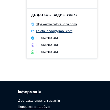
https://www.zolota-loza.com/
zolota.lozaa@gmail.com
+380672800461
+380672800461
+380672800461
Інформація
Доставка, оплата, гарантія
Повернення та обмін