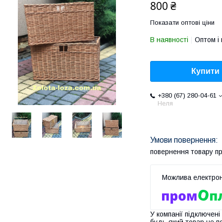
800 ₴
Показати оптові ціни
В наявності
Оптом і 
Купити
+380 (67) 280-04-61
Неля
повернення товару п
У компанії підключені
будь-який товар не п