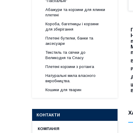
"Пасхальні"
Абажури та корзини для ялинки
плетені
Короба, багетницы і корзини
для зберігання
Плетені бутилки, банки та
аксесуари
Текстиль та свічки до
Великодня та Спасу
В
Плетені корзини з ротанга
Р
Натуральні мила власного
виробництва.
Кошики для тварин
В
Х
КОНТАКТИ