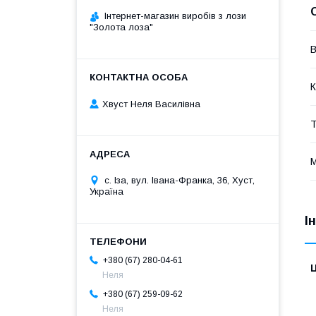
Інтернет-магазин виробів з лози
"Золота лоза"
В
К
Хвуст Неля Василівна
Т
М
с. Іза, вул. Івана-Франка, 36, Хуст,
Україна
І
+380 (67) 280-04-61
Ц
Неля
+380 (67) 259-09-62
Неля