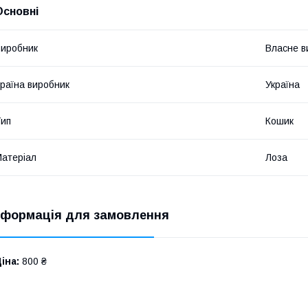
Основні
иробник
Власне в
раїна виробник
Україна
ип
Кошик
атеріал
Лоза
нформація для замовлення
іна:
800 ₴