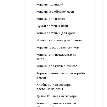
Корзини одинарні
Корзини з вибіленої лози
Кошики для пікніка
Сумки плетені з лози
Кошик плетений для дров
Ящики та корзини для білизни
Корзини декоровані святкові
Кошики для подарунків та
квітів
Кошики для квітів "Техніка"
Торгові плетені лотки та короба
з лози.
Хлебницы и аксесуары
плетеные из лозы
Дитячі Кошика і Аксесуари.
Кошики одинарні св'яткові