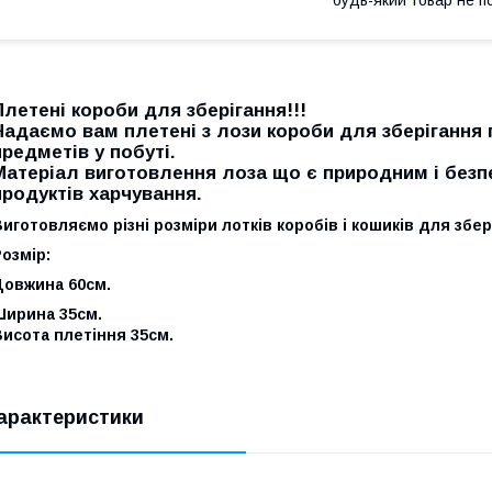
Плетені короби для зберігання!!!
Надаємо вам плетені з лози короби для зберігання пр
предметів у побуті.
Матеріал виготовлення лоза що є природним і безп
продуктів харчування.
иготовляємо різні розміри лотків коробів і кошиків для збер
озмір:
Довжина 60см.
Ширина 35см.
исота плетіння 35см.
арактеристики