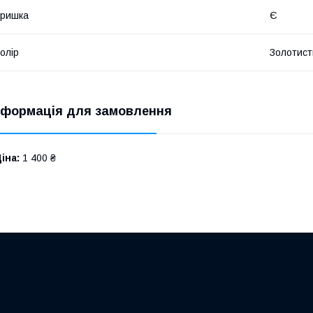
Кришка
Є
олір
Золотист
нформація для замовлення
іна:
1 400 ₴