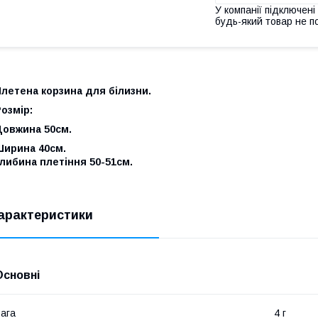
У компанії підключені
будь-який товар не п
летена корзина для білизни.
озмір:
Довжина 50см.
Ширина 40см.
либина плетіння 50-51см.
арактеристики
Основні
ага
4 г