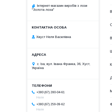
Інтернет-магазин виробів з лози
"Золота лоза"
В
О
Хвуст Неля Василівна
В
с. Іза, вул. Івана-Франка, 36, Хуст,
К
Україна
М
+380 (67) 280-04-61
Неля
+380 (67) 259-09-62
Неля