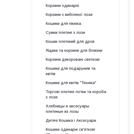
Корзини одинарні
Корзини з вибіленої лози
Кошики для пікніка
Сумки плетені з лози
Кошик плетений для дров
Ящики та корзини для білизни
Корзини декоровані святкові
Кошики для подарунків та
квітів
Кошики для квітів "Техніка"
Торгові плетені лотки та короба
з лози.
Хлебницы и аксесуары
плетеные из лозы
Дитячі Кошика і Аксесуари.
Кошики одинарні св'яткові