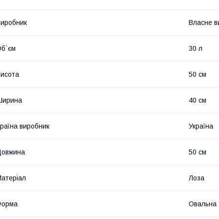
иробник
Власне в
б`єм
30 л
исота
50 см
Ширина
40 см
раїна виробник
Україна
Довжина
50 см
атеріал
Лоза
Форма
Овальна