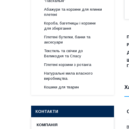
"Пасхальні"
Абажури та корзини для ялинки
плетені
Короба, багетницы і корзини
для зберігання
П
Плетені бутилки, банки та
аксесуари
Р
Текстиль та свічки до
Великодня та Спасу
Плетені корзини з ротанга
Г
Натуральні мила власного
виробництва.
Х
Кошики для тварин
КОНТАКТИ
В