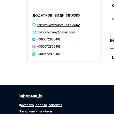
К
https://www.zolota-loza.com/
zolota.lozaa@gmail.com
+380672800461
І
+380672800461
+380672800461
Ц
Інформація
Доставка, оплата, гарантія
Повернення та обмін