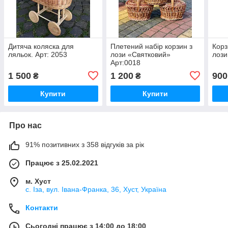
Дитяча коляска для
Плетений набір корзин з
Корз
ляльок. Арт: 2053
лози «Святковий»
лози
Арт:0018
1 500
1 200
900
₴
₴
Купити
Купити
Про нас
91% позитивних з 358 відгуків за рік
Працює з 25.02.2021
м. Хуст
с. Іза, вул. Івана-Франка, 36, Хуст, Україна
Контакти
Сьогодні працює з 14:00 до 18:00