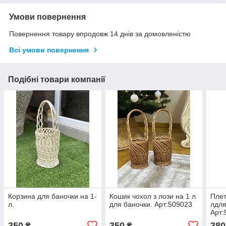
Умови повернення
Повернення товару впродовж 14 днів за домовленістю
Всі умови повернення
Подібні товари компанії
Корзина для баночки на 1-
Кошик чохол з лози на 1 л
Плет
л.
для баночки. Арт:509023
лдля
Арт:
350
350
380
₴
₴