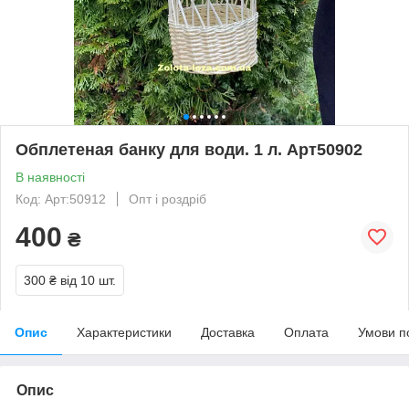
Обплетеная банку для води. 1 л. Арт50902
В наявності
Код: Арт:50912
Опт і роздріб
400
₴
300 ₴
від 10 шт.
Опис
Характеристики
Доставка
Оплата
Умови п
Опис