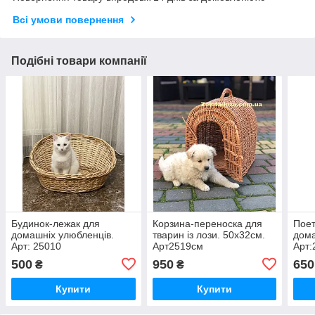
Всі умови повернення
Подібні товари компанії
Будинок-лежак для
Корзина-переноска для
Поет
домашніх улюбленців.
тварин із лози. 50х32см.
дома
Арт: 25010
Арт2519см
Арт:
500
950
650
₴
₴
Купити
Купити