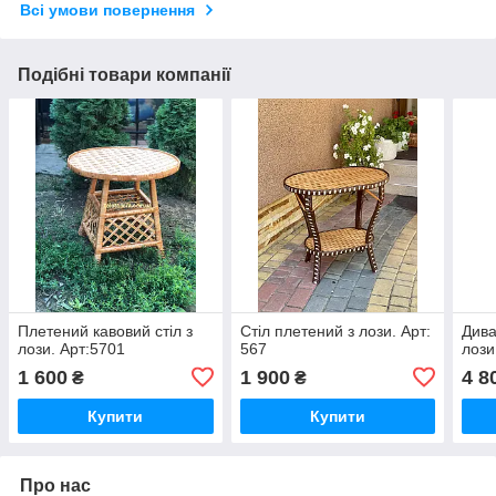
Всі умови повернення
Подібні товари компанії
Плетений кавовий стіл з
Стіл плетений з лози. Арт:
Дива
лози. Арт:5701
567
лози
1 600
1 900
4 8
₴
₴
Купити
Купити
Про нас