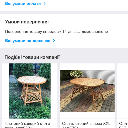
Всі умови оплати
Умови повернення
Повернення товару впродовж 14 днів за домовленістю
Всі умови повернення
Подібні товари компанії
Плетений кавовий стіл з
Стіл плетений із лози ХХL.
Стіл
лози. Арт:5701
Арт:5704
567