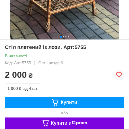
Стіл плетений із лози. Арт:5755
В наявності
Код: Арт:5755
Опт і роздріб
2 000
₴
1 900 ₴
від 4 шт.
Купити
або
Купити з