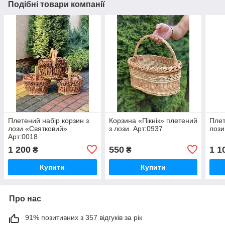
Подібні товари компанії
Плетений набір корзин з
Корзина «Пікнік» плетений
Плет
лози «Святковий»
з лози. Арт:0937
лози
Арт:0018
1 200
550
1 1
₴
₴
Купити
Купити
Про нас
91% позитивних з 357 відгуків за рік