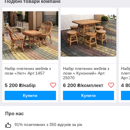
Подібні товари компанії
Набір плетених меблів з
Набір плетених меблів з
Набі
лози «Уют» Арт:1457
лози « Кухонний» Арт:
плет
25070
Арт:
5 200
6 200
4 8
₴/набір
₴/комплект
Купити
Купити
Про нас
91% позитивних з 350 відгуків за рік