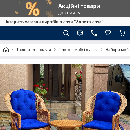
Інтернет-магазин виробів з лози "Золота лоза"
Товари та послуги
Плетені меблі з лози
Набори меблі