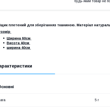
будь-який товар не п
щик плетений для зберіганняз тканиною. Матеріал натуральн
Розмір
Ширина 60см
Висота 40см
ширина 40см
арактеристики
Основні
ага
5 г