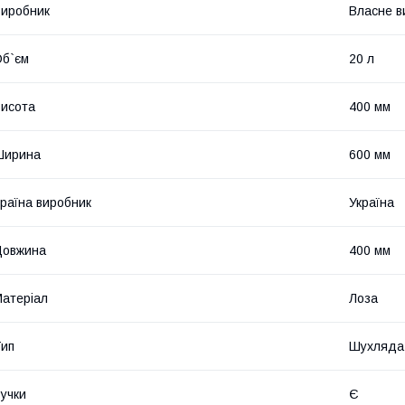
иробник
Власне в
б`єм
20 л
исота
400 мм
Ширина
600 мм
раїна виробник
Україна
Довжина
400 мм
атеріал
Лоза
ип
Шухляда
учки
Є