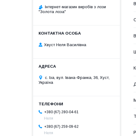
В
Інтернет-магазин виробів з лози
"Золота лоза"
О
В
Хвуст Неля Василівна
К
с. Іза, вул. Івана-Франка, 36, Хуст,
Україна
М
+380 (67) 280-04-61
Т
Неля
+380 (67) 259-09-62
Р
Неля