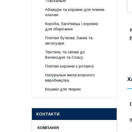
"Пасхальні"
Абажури та корзини для ялинки
плетені
Короба, багетницы і корзини
для зберігання
Я
Плетені бутилки, банки та
аксесуари
Текстиль та свічки до
Великодня та Спасу
Плетені корзини з ротанга
Натуральні мила власного
Х
виробництва.
Кошики для тварин
КОНТАКТИ
В