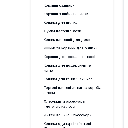
Корзини одинарні
Корзини з вибіленої лози
Кошики для пікніка
Сумки плетені з лози
Кошик плетений для дров
Ящики та корзини для білизни
Корзини декоровані святкові
Кошики для подарунків та
квітів
Кошики для квітів "Техніка"
Торгові плетені лотки та короба
з лози.
Хлебницы и аксесуары
плетеные из лозы
Дитячі Кошика і Аксесуари.
Кошики одинарні св'яткові