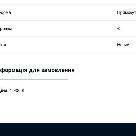
Форма
Прямоку
Кришка
Є
Стан
Новий
нформація для замовлення
іна:
1 900 ₴