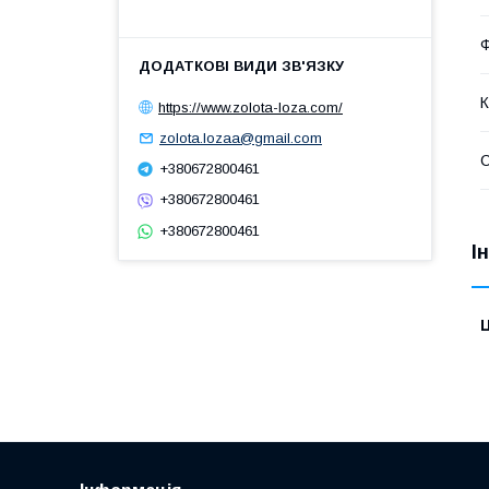
https://www.zolota-loza.com/
zolota.lozaa@gmail.com
+380672800461
+380672800461
+380672800461
І
Ц