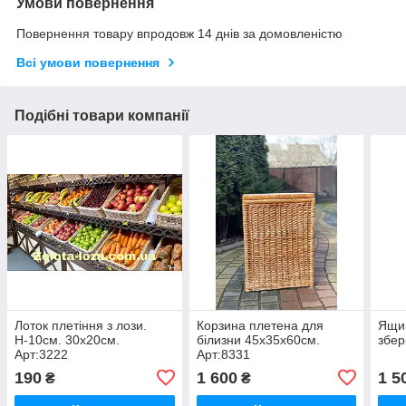
Умови повернення
Повернення товару впродовж 14 днів за домовленістю
Всі умови повернення
Подібні товари компанії
Лоток плетіння з лози.
Корзина плетена для
Ящик
Н-10см. 30х20см.
білизни 45х35х60см.
збер
Арт:3222
Арт:8331
190
1 600
1 5
₴
₴