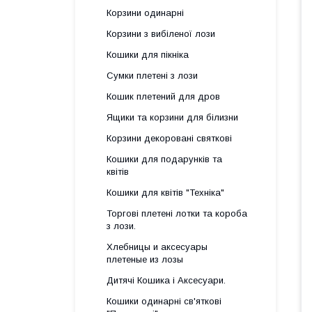
Корзини одинарні
Корзини з вибіленої лози
Кошики для пікніка
Сумки плетені з лози
Кошик плетений для дров
Ящики та корзини для білизни
Корзини декоровані святкові
Кошики для подарунків та
квітів
Кошики для квітів "Техніка"
Торгові плетені лотки та короба
з лози.
Хлебницы и аксесуары
плетеные из лозы
Дитячі Кошика і Аксесуари.
Кошики одинарні св'яткові