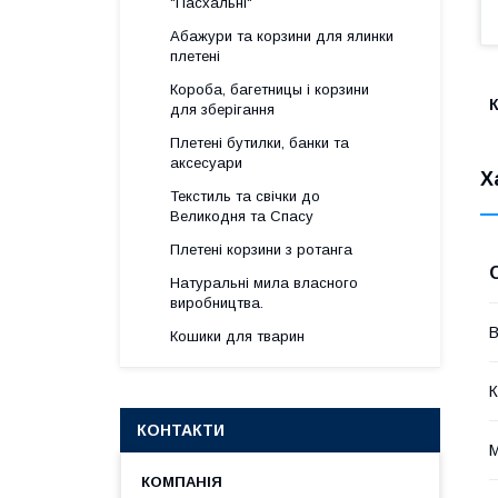
"Пасхальні"
Абажури та корзини для ялинки
плетені
Короба, багетницы і корзини
К
для зберігання
Плетені бутилки, банки та
аксесуари
Х
Текстиль та свічки до
Великодня та Спасу
Плетені корзини з ротанга
Натуральні мила власного
виробництва.
В
Кошики для тварин
К
КОНТАКТИ
М