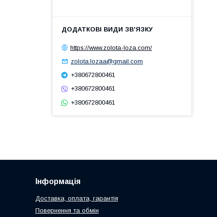
https://www.zolota-loza.com/
zolota.lozaa@gmail.com
+380672800461
+380672800461
+380672800461
Інформація
Доставка, оплата, гарантія
Повернення та обмін