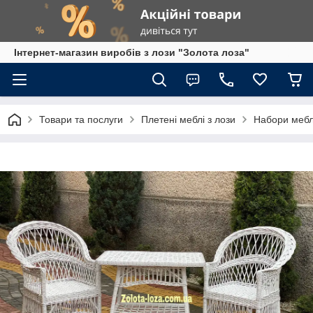
Інтернет-магазин виробів з лози "Золота лоза"
Товари та послуги
Плетені меблі з лози
Набори меблі