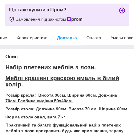
Що таке купити з Пром?
Замовлення під захистом
пис
Характеристики
Доставка
Оплата
Умови пове
Опис
Набір плетених меблів з лози.
Меблі крашені краскою емаль в білий
колір.
Розмір крісла; Висота 98см. Ширина 60см, Довжина
70см. Глибина сидіння 50х40см.
Розмір стола; Довжина 90см. Висота 70 см. Ширина 60см.
Форма столу овал, вага 7 кг
Практичний та багато функціональний набір плетених
меблів з лози прикрасить будь яке приміщення, терасу