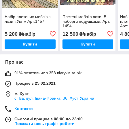
Набір плетених меблів з
Плетені меблі з лози. В
Набі
лози «Уют» Арт:1457
наборі з подушками. Арт:
плет
1454
Арт:
5 200
12 500
4 8
₴/набір
₴/набір
Купити
Купити
Про нас
91% позитивних з 358 відгуків за рік
Працює з 25.02.2021
м. Хуст
с. Іза, вул. Івана-Франка, 36, Хуст, Україна
Контакти
Сьогодні працює з 08:00 до 23:00
Показати весь графік роботи