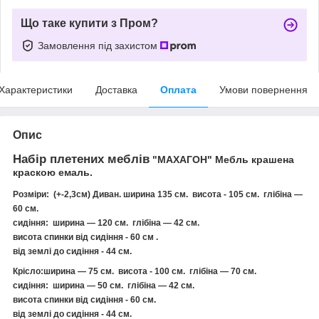
Що таке купити з Пром?
Замовлення під захистом
Характеристики
Доставка
Оплата
Умови повернення
Опис
Набір плетених меблів
"МАХАГОН" Мебль крашена
краскою емаль.
Розміри: (+-2,3см) Д
иван.
ширина 135 см. висота - 105 см. глібіна —
60 см.
сидіння: ширина — 120 см. глібіна — 42 см.
висота спинки від сидіння - 60 см .
від землі до сидіння - 44 см.
Крісло:
ширина — 75 см. висота - 100 см. глібіна — 70 см.
сидіння: ширина — 50 см. глібіна — 42 см.
висота спинки від сидіння - 60 см.
від землі до сидіння - 44 см.