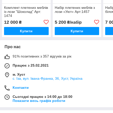
Комплект плетених меблів
Набір плетених меблів з
Набі
із лози "Шоколад" Арт:
лози «Уют» Арт:1457
біло
1474
12 000
5 200
7 0
₴
₴/набір
Купити
Купити
Про нас
91% позитивних з 357 відгуків за рік
Працює з 25.02.2021
м. Хуст
с. Іза, вул. Івана-Франка, 36, Хуст, Україна
Контакти
Сьогодні працює з 14:00 до 18:00
Показати весь графік роботи