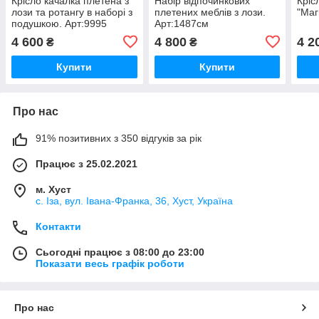
Крісло качалка плетена з
Набір відпочинкових
Кріс
лози та ротангу в наборі з
плетених меблів з лози.
"Маг
подушкою. Арт:9995
Арт:1487см
4 600
4 800
4 2
₴
₴
Купити
Купити
Про нас
91% позитивних з 350 відгуків за рік
Працює з 25.02.2021
м. Хуст
с. Іза, вул. Івана-Франка, 36, Хуст, Україна
Контакти
Сьогодні працює з 08:00 до 23:00
Показати весь графік роботи
Про нас