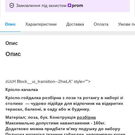
Замовлення під захистом
Опис
Характеристики
Доставка
Оплата
Умови п
Опис
Опис
zUcH Block__ui_transition--2hwLA" style="">
Крісло-качалка
Крісло-гойдалка розбірна з лози та ротангу в наборі зі
столико — чудово підійде для відпочинк на відкритих
терасах, балконі, в саду або ж будинку.
Матеріал; лоза, бук. Конструкція
розбірна
Максимально допустиме навантаження - 160кг.
Додатково можна придбати мʼяку подушку до набору
Подушка матеріал тканини габардин, наповнювач куски