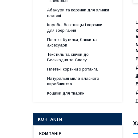
"Пасхальні"
Абажури та корзини для ялинки
плетені
1
Короба, багетницы і корзини
К
для зберігання
а
Плетені бутилки, банки та
М
аксесуари
Текстиль та свічки до
Р
Великодня та Спасу
Плетені корзини з ротанга
Натуральні мила власного
В
виробництва.
Кошики для тварин
КОНТАКТИ
Х