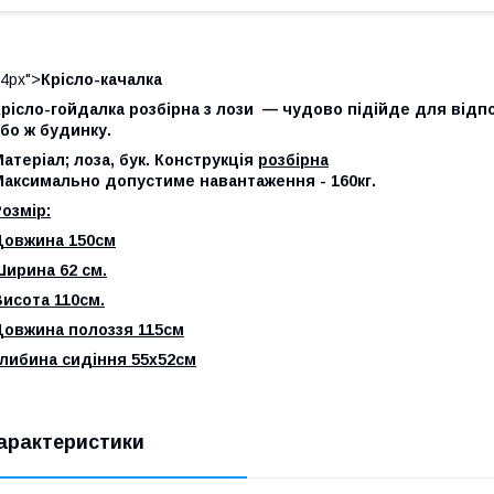
4px">
Крісло-качалка
рісло-гойдалка розбірна з лози — чудово підійде для відпо
бо ж будинку.
атеріал; лоза, бук. Конструкція
розбірна
Максимально допустиме навантаження - 160кг.
озмір:
Довжина 150см
Ширина 62 см.
исота 110см.
Довжина полоззя 115см
Глибина сидіння 55х52см
арактеристики