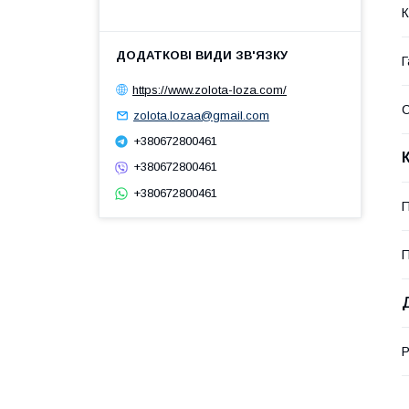
К
Г
https://www.zolota-loza.com/
zolota.lozaa@gmail.com
+380672800461
+380672800461
+380672800461
П
П
Р