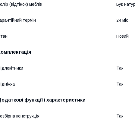
олір (відтінок) меблів
Бук нату
арантійний термін
24 міс
Стан
Новий
Комплектація
ідлокітники
Так
ідніжка
Так
Додаткові функції і характеристики
озбірна конструкція
Так