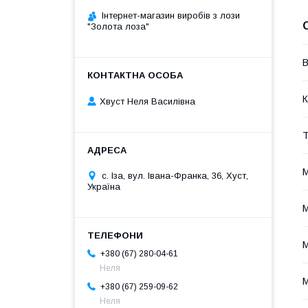
Інтернет-магазин виробів з лози
"Золота лоза"
В
К
Хвуст Неля Василівна
Т
М
с. Іза, вул. Івана-Франка, 36, Хуст,
Україна
М
М
+380 (67) 280-04-61
Неля
М
+380 (67) 259-09-62
Неля