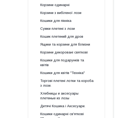
Корзини одинарні
Корзини з вибіленої лози
Кошики для пікніка
Сумки плетені з лози
Кошик плетений для дров
Ящики та корзини для білизни
Корзини декоровані святкові
Кошики для подарунків та
квітів
Кошики для квітів "Техніка"
Торгові плетені лотки та короба
з лози.
Хлебницы и аксесуары
плетеные из лозы
Дитячі Кошика і Аксесуари.
Кошики одинарні св'яткові