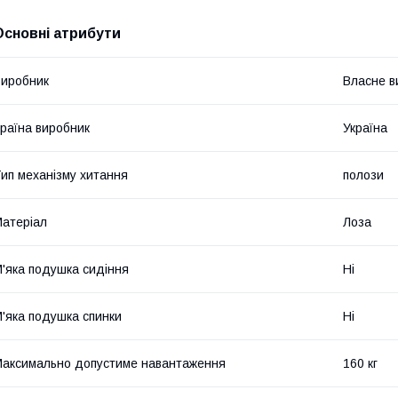
Основні атрибути
иробник
Власне в
раїна виробник
Україна
ип механізму хитання
полози
атеріал
Лоза
'яка подушка сидіння
Ні
'яка подушка спинки
Ні
аксимально допустиме навантаження
160 кг