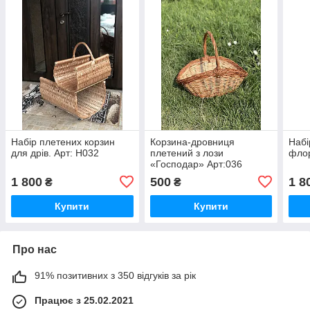
Набір плетених корзин
Корзина-дровниця
Набі
для дрів. Арт: Н032
плетений з лози
флор
«Господар» Арт:036
1 800
500
1 8
₴
₴
Купити
Купити
Про нас
91% позитивних з 350 відгуків за рік
Працює з 25.02.2021