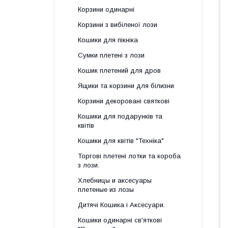
Корзини одинарні
Корзини з вибіленої лози
Кошики для пікніка
Сумки плетені з лози
Кошик плетений для дров
Ящики та корзини для білизни
Корзини декоровані святкові
Кошики для подарунків та
квітів
Кошики для квітів "Техніка"
Торгові плетені лотки та короба
з лози.
Хлебницы и аксесуары
плетеные из лозы
Дитячі Кошика і Аксесуари.
Кошики одинарні св'яткові