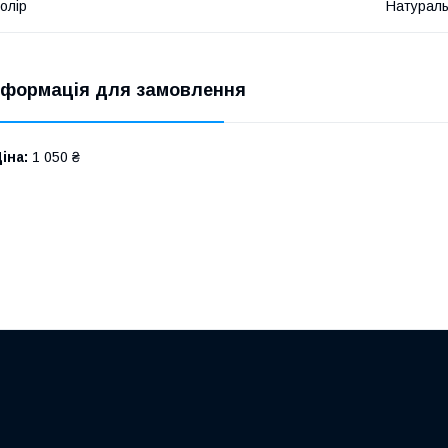
олір
Натурал
нформація для замовлення
іна:
1 050 ₴