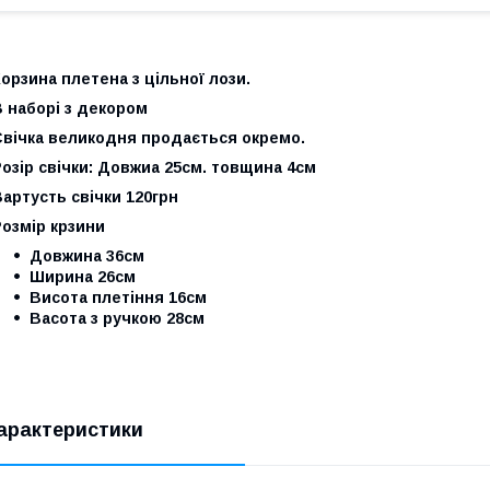
орзина плетена з цільної лози.
 наборі з декором
Свічка великодня продається окремо.
озір свічки: Довжиа 25см. товщина 4см
артусть свічки 120грн
озмір крзини
Довжина 36см
Ширина 26см
Висота плетіння 16см
Васота з ручкою 28см
арактеристики