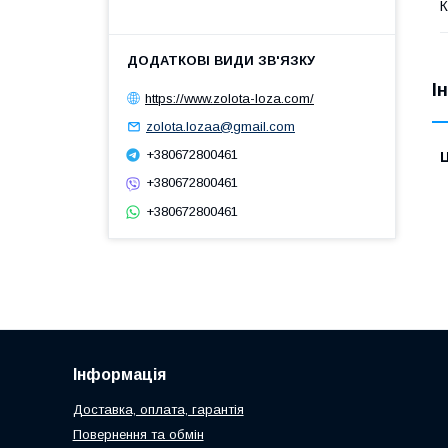
К
І
https://www.zolota-loza.com/
zolota.lozaa@gmail.com
+380672800461
Ц
+380672800461
+380672800461
Інформація
Доставка, оплата, гарантія
Повернення та обмін