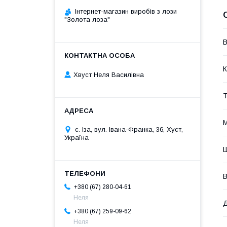
Інтернет-магазин виробів з лози
"Золота лоза"
В
К
Хвуст Неля Василівна
Т
М
с. Іза, вул. Івана-Франка, 36, Хуст,
Україна
В
+380 (67) 280-04-61
Неля
+380 (67) 259-09-62
Неля