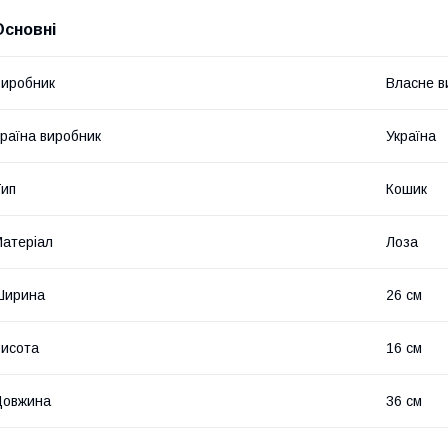
Основні
иробник
Власне в
раїна виробник
Україна
ип
Кошик
атеріал
Лоза
Ширина
26 см
исота
16 см
Довжина
36 см