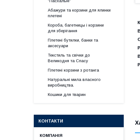
"Пасхальні"
Абажури та корзини для ялинки
плетені
К
Короба, багетницы і корзини
В
для зберігання
Плетені бутилки, банки та
аксесуари
Р
Текстиль та свічки до
В
Великодня та Спасу
Р
Плетені корзини з ротанга
Натуральні мила власного
виробництва.
Кошики для тварин
КОНТАКТИ
Х