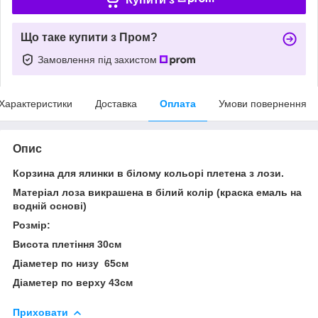
Що таке купити з Пром?
Замовлення під захистом
Характеристики
Доставка
Оплата
Умови повернення
Опис
Корзина для ялинки в білому кольорі плетена з лози.
Матеріал лоза викрашена в білий колір (краска емаль на
водній основі)
Розмір:
Висота плетіння 30см
Діаметер по низу 65см
Діаметер по верху 43см
Приховати