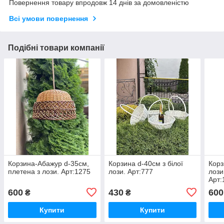
Повернення товару впродовж 14 днів за домовленістю
Всі умови повернення
Подібні товари компанії
Корзина-Абажур d-35см,
Корзина d-40см з білої
Корз
плетена з лози. Арт:1275
лози. Арт:777
лози
Арт:
600
430
600
₴
₴
Купити
Купити