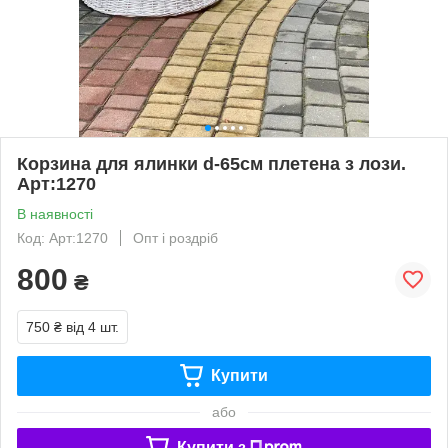
Корзина для ялинки d-65см плетена з лози.
Арт:1270
В наявності
Код: Арт:1270
Опт і роздріб
800
₴
750 ₴
від 4 шт.
Купити
або
Купити з