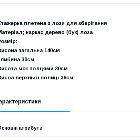
Етажерка плетена з лози для зберігання
Матеріал; каркас дерево (бук) лоза
Розмір:
Висоиа загальна 140см
Глибина 30см
Висота між полцями 30см
Висоа верхньої полиці 36см
арактеристики
Основні атрибути