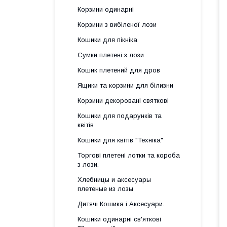
Корзини одинарні
Корзини з вибіленої лози
Кошики для пікніка
Сумки плетені з лози
Кошик плетений для дров
Ящики та корзини для білизни
Корзини декоровані святкові
Кошики для подарунків та
квітів
Кошики для квітів "Техніка"
Торгові плетені лотки та короба
з лози.
Хлебницы и аксесуары
плетеные из лозы
Дитячі Кошика і Аксесуари.
Кошики одинарні св'яткові