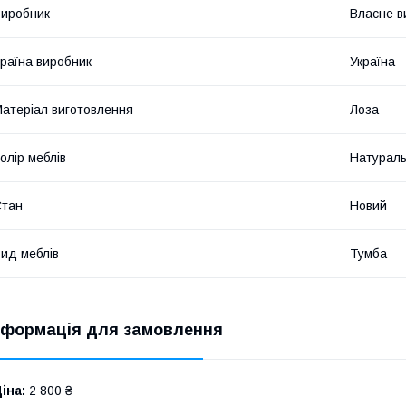
иробник
Власне в
раїна виробник
Україна
атеріал виготовлення
Лоза
олір меблів
Натурал
Стан
Новий
ид меблів
Тумба
нформація для замовлення
іна:
2 800 ₴