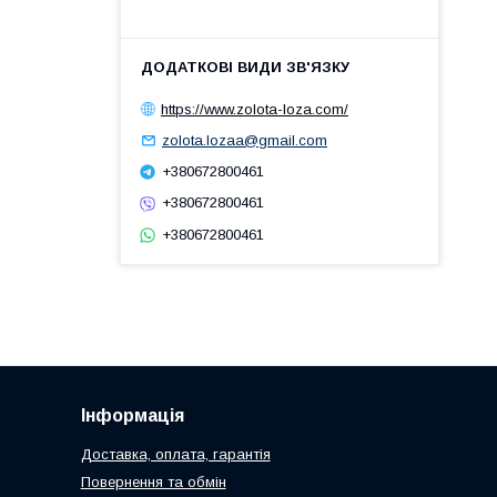
https://www.zolota-loza.com/
zolota.lozaa@gmail.com
+380672800461
+380672800461
+380672800461
Інформація
Доставка, оплата, гарантія
Повернення та обмін