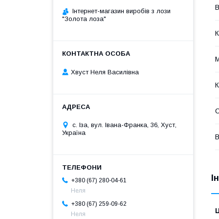
В
Інтернет-магазин виробів з лози
"Золота лоза"
К
М
Хвуст Неля Василівна
К
с. Іза, вул. Івана-Франка, 36, Хуст,
Україна
В
І
+380 (67) 280-04-61
Неля
+380 (67) 259-09-62
Ц
Неля