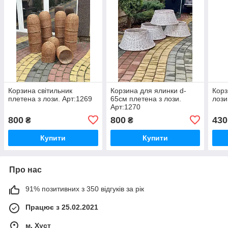
Корзина світильник
Корзина для ялинки d-
Корз
плетена з лози. Арт:1269
65см плетена з лози.
лози
Арт:1270
800
800
430
₴
₴
Купити
Купити
Про нас
91% позитивних з 350 відгуків за рік
Працює з 25.02.2021
м. Хуст