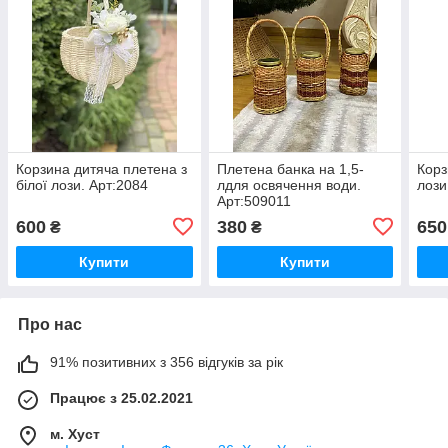
Корзина дитяча плетена з
Плетена банка на 1,5-
Корз
білої лози. Арт:2084
лдля освячення води.
лози
Арт:509011
600
380
650
₴
₴
Купити
Купити
Про нас
91% позитивних з 356 відгуків за рік
Працює з 25.02.2021
м. Хуст