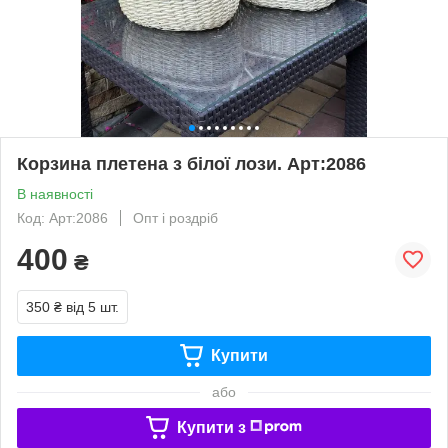
Корзина плетена з білої лози. Арт:2086
В наявності
Код: Арт:2086
Опт і роздріб
400
₴
350 ₴
від 5 шт.
Купити
або
Купити з