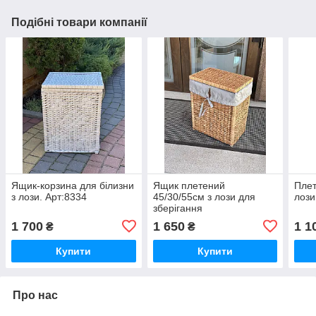
Подібні товари компанії
Ящик-корзина для білизни
Ящик плетений
Плет
з лози. Арт:8334
45/30/55см з лози для
лози
зберігання
1 700
1 650
1 1
₴
₴
Купити
Купити
Про нас