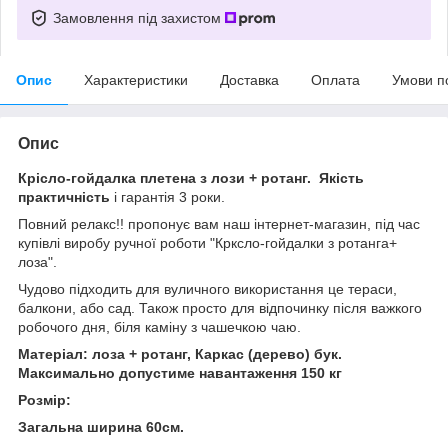
Замовлення під захистом
Опис
Характеристики
Доставка
Оплата
Умови п
Опис
Крісло-гойдалка плетена з лози + ротанг. Якість
практичність
і гарантія 3 роки.
Повний релакс!! пропонує вам наш інтернет-магазин, під час
купівлі виробу ручної роботи "Крксло-гойдалки з ротанга+
лоза".
Чудово підходить для вуличного використання це тераси,
балкони, або сад. Також просто для відпочинку після важкого
робочого дня, біля каміну з чашечкою чаю.
Матеріал: лоза + ротанг, Каркас (дерево) бук.
Максимально допустиме навантаження 150 кг
Розмір:
Загальна ширина 60см.