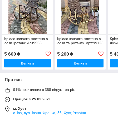
Крісло качалка плетена з
Крісло качалка плетена з
Кріс
лози+ротанг. Арт9968
лози та ротангу. Арт:99125
лози
5 600
5 200
5 4
₴
₴
Купити
Купити
Про нас
91% позитивних з 358 відгуків за рік
Працює з 25.02.2021
м. Хуст
с. Іза, вул. Івана-Франка, 36, Хуст, Україна