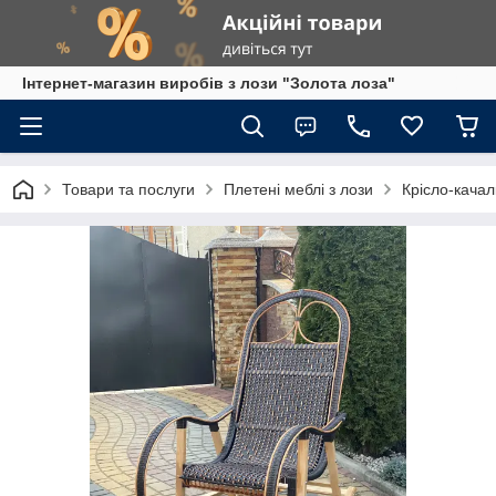
Інтернет-магазин виробів з лози "Золота лоза"
Товари та послуги
Плетені меблі з лози
Крісло-качал