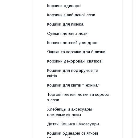
Корзини одинарні
Корзини з вибіленої лози
Кошики для пікніка
Сумки плетені з лози
Кошик плетений для дров
Ящики та корзини для білизни
Корзини декоровані святкові
Кошики для подарунків та
квітів
Кошики для квітів "Техніка"
Торгові плетені лотки та короба
з лози.
Хлебницы и аксесуары
плетеные из лозы
Дитячі Кошика і Аксесуари.
Кошики одинарні св'яткові