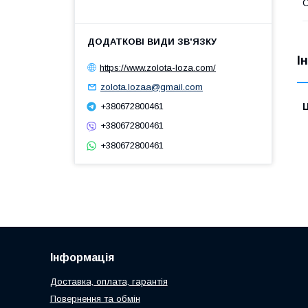
О
І
https://www.zolota-loza.com/
zolota.lozaa@gmail.com
Ц
+380672800461
+380672800461
+380672800461
Інформація
Доставка, оплата, гарантія
Повернення та обмін