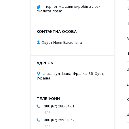
Інтернет-магазин виробів з лози
К
"Золота лоза"
Т
М
Хвуст Неля Василівна
В
с. Іза, вул. Івана-Франка, 36, Хуст,
Україна
К
+380 (67) 280-04-61
Неля
+380 (67) 259-09-62
Неля