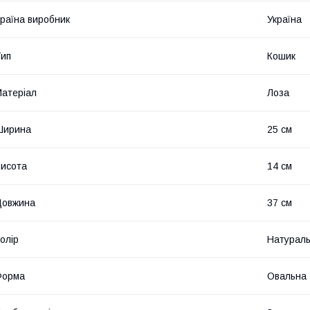
раїна виробник
Україна
ип
Кошик
атеріал
Лоза
Ширина
25 см
исота
14 см
Довжина
37 см
олір
Натурал
Форма
Овальна