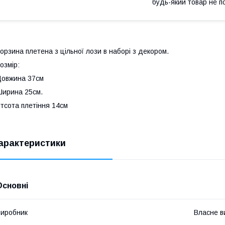
будь-який товар не п
орзина плетена з цільної лози в наборі з декором.
озмір:
овжина 37см
ирина 25см.
тсота плетіння 14см
арактеристики
Основні
иробник
Власне в