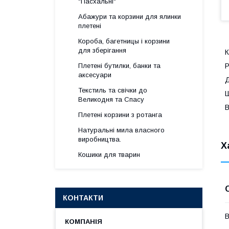
"Пасхальні"
Абажури та корзини для ялинки
плетені
Короба, багетницы і корзини
для зберігання
К
Р
Плетені бутилки, банки та
аксесуари
Д
Текстиль та свічки до
Ш
Великодня та Спасу
В
Плетені корзини з ротанга
Натуральні мила власного
виробництва.
Х
Кошики для тварин
КОНТАКТИ
В