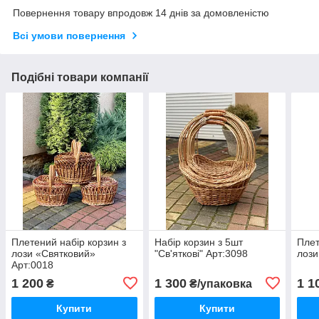
Повернення товару впродовж 14 днів за домовленістю
Всі умови повернення
Подібні товари компанії
Плетений набір корзин з
Набір корзин з 5шт
Плет
лози «Святковий»
"Св'яткові" Арт:3098
лози
Арт:0018
1 200
1 300
1 1
₴
₴/упаковка
Купити
Купити