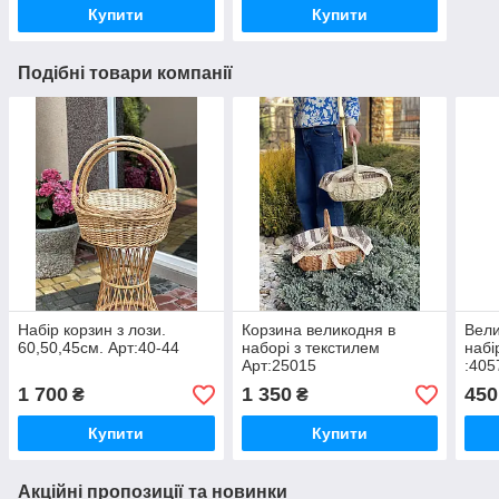
Купити
Купити
Подібні товари компанії
Набір корзин з лози.
Корзина великодня в
Вели
60,50,45см. Арт:40-44
наборі з текстилем
набі
Арт:25015
:405
1 700
1 350
450
₴
₴
Купити
Купити
Акційні пропозиції та новинки