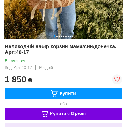
Великодній набір корзин мама/син/донечка.
Арт:40-17
В наявності
Код: Арт:40-17
Роздріб
1 850
₴
Купити
або
Купити з