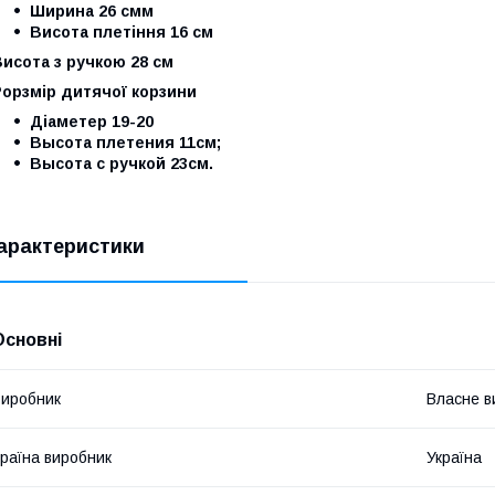
Ширина 26 смм
Висота плетіння 16 см
Висота з ручкою 28 см
Рорзмір дитячої корзини
Діаметер 19-20
Высота плетения 11см;
Высота с ручкой 23см.
арактеристики
Основні
иробник
Власне в
раїна виробник
Україна