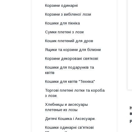
Корзини одинарні
Корзини з вибіленої лози
Кошики для пікніка
Сумки плетені з лози
Кошик плетений для дров
Ящики та корзини для білизни
Корзини декоровані святкові
Кошики для подарунків та
квітів
Кошики для квітів "Техніка"
Торгові плетені лотки та короба
з лози.
Хлебницы и аксесуары
Н
плетеные из лозы
Дитячі Кошика і Аксесуари.
Кошики одинарні св'яткові