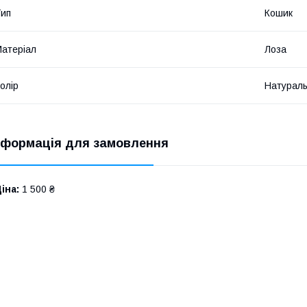
ип
Кошик
атеріал
Лоза
олір
Натурал
нформація для замовлення
іна:
1 500 ₴