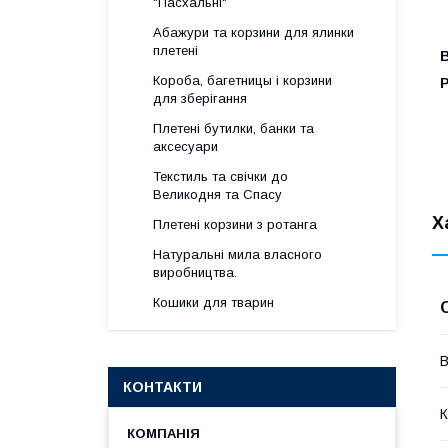
"Пасхальні"
Абажури та корзини для ялинки
плетені
Короба, багетницы і корзини
для зберігання
Плетені бутилки, банки та
аксесуари
Текстиль та свічки до
Великодня та Спасу
Х
Плетені корзини з ротанга
Натуральні мила власного
виробництва.
Кошики для тварин
В
КОНТАКТИ
К