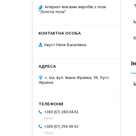
Т
Інтернет-магазин виробів з лози
"Золота лоза"
М
К
Хвуст Неля Василівна
І
с. Іза, вул. Івана-Франка, 36, Хуст,
Україна
Ц
+380 (67) 280-04-61
Неля
+380 (67) 259-09-62
Неля