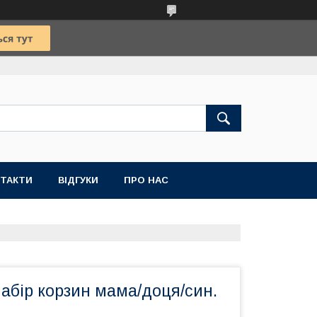
ТАКТИ
ВІДГУКИ
ПРО НАС
абір корзин мама/доця/син.