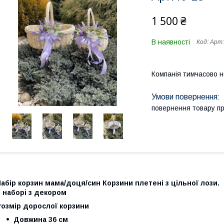
1 500 ₴
В наявності
Код:
Арт:
Компанія тимчасово 
повернення товару п
абір корзин мама/доця/син Корзини плетені з цільної лози.
в наборі з декором
Розмір дорослої корзини
Довжина 36 см