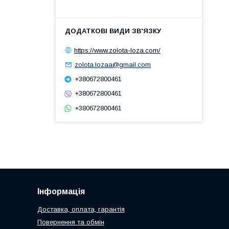
https://www.zolota-loza.com/
zolota.lozaa@gmail.com
+380672800461
+380672800461
+380672800461
Інформація
Доставка, оплата, гарантія
Повернення та обмін