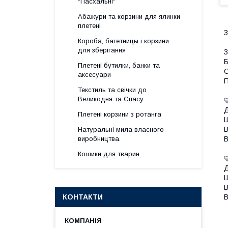
"Пасхальні"
Абажури та корзини для ялинки
плетені
З
Короба, багетницы і корзини
для зберігання
З
Б
Плетені бутилки, банки та
С
аксесуари
П
Текстиль та свічки до
Великодня та Спасу

Д
Плетені корзини з ротанга
Ш
В
Натуральні мила власного
В
виробництва.
Кошики для тварин

Д
Ш
В
В
КОНТАКТИ