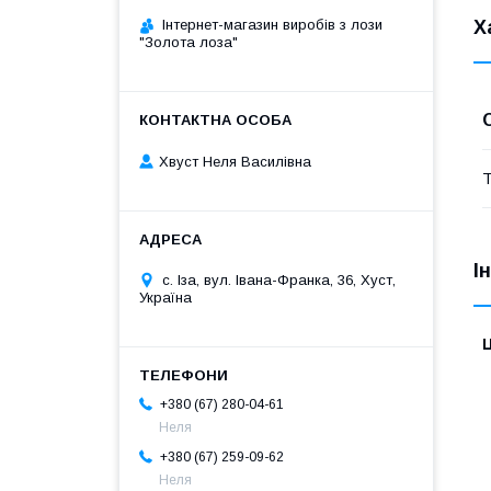
Х
Інтернет-магазин виробів з лози
"Золота лоза"
Хвуст Неля Василівна
Т
І
с. Іза, вул. Івана-Франка, 36, Хуст,
Україна
Ц
+380 (67) 280-04-61
Неля
+380 (67) 259-09-62
Неля