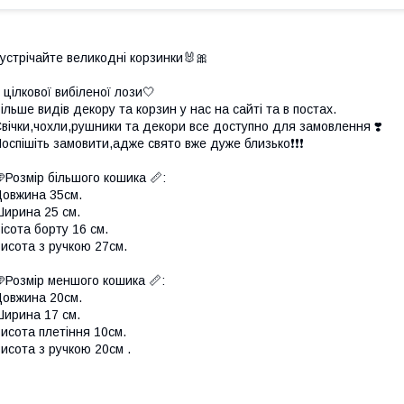
устрічайте великодні корзинки🐰🎀
 цілкової вибіленої лози🤍
ільше видів декору та корзин у нас на сайті та в постах.
вічки,чохли,рушники та декори все доступно для замовлення ❣️
оспішіть замовити,адже свято вже дуже близько❗️❗️❗️
Розмір більшого кошика 📏:
овжина 35см.
ирина 25 см.
ісота борту 16 см.
исота з ручкою 27см.
Розмір меншого кошика 📏:
овжина 20см.
ирина 17 см.
исота плетіння 10см.
исота з ручкою 20см .