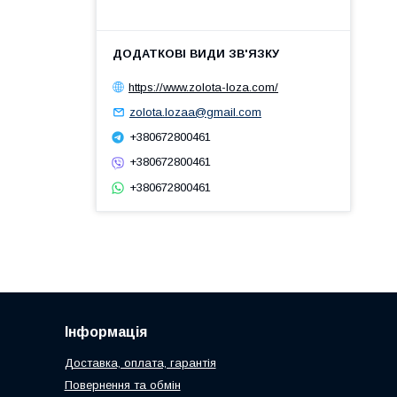
https://www.zolota-loza.com/
zolota.lozaa@gmail.com
+380672800461
+380672800461
+380672800461
Інформація
Доставка, оплата, гарантія
Повернення та обмін