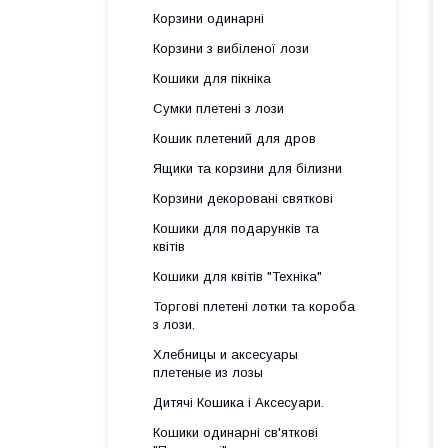
Корзини одинарні
Корзини з вибіленої лози
Кошики для пікніка
Сумки плетені з лози
Кошик плетений для дров
Ящики та корзини для білизни
Корзини декоровані святкові
Кошики для подарунків та
квітів
Кошики для квітів "Техніка"
Торгові плетені лотки та короба
з лози.
Хлебницы и аксесуары
плетеные из лозы
Дитячі Кошика і Аксесуари.
Кошики одинарні св'яткові