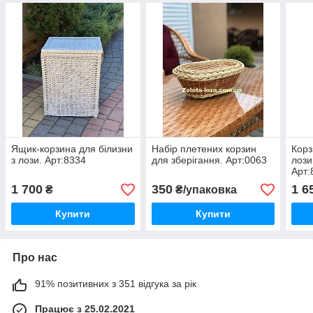
Ящик-корзина для білизни
Набір плетених корзин
Корз
з лози. Арт:8334
для зберігання. Арт:0063
лози
Арт:
1 700
350
1 6
₴
₴/упаковка
Купити
Купити
Про нас
91% позитивних з 351 відгука за рік
Працює з 25.02.2021