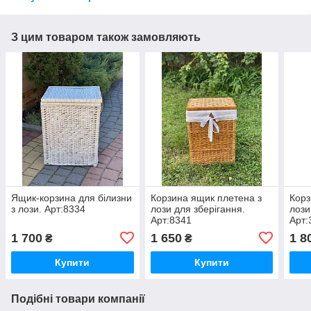
З цим товаром також замовляють
Ящик-корзина для білизни
Корзина ящик плетена з
Корз
з лози. Арт:8334
лози для зберігання.
лози
Арт:8341
Арт:
1 700
1 650
1 8
₴
₴
Купити
Купити
Подібні товари компанії