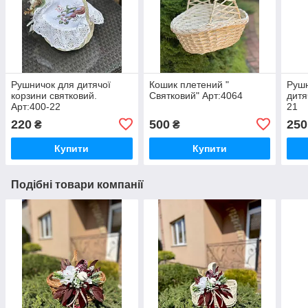
Рушничок для дитячої
Кошик плетений "
Рушн
корзини святковий.
Святковий" Арт:4064
дитя
Арт:400-22
21
220
500
250
₴
₴
Купити
Купити
Подібні товари компанії