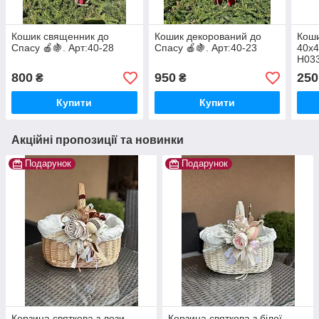
Кошик священник до
Кошик декорований до
Коши
Спасу 🍎🍇. Арт:40-28
Спасу 🍎🍇. Арт:40-23
40х4
Н03
800
950
250
₴
₴
Купити
Купити
Акційні пропозиції та новинки
Подарунок
Подарунок
Корзина святкова з лози
Корзина святкова з білої