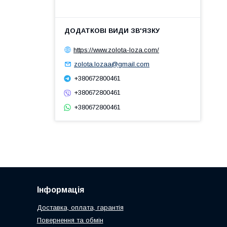
https://www.zolota-loza.com/
zolota.lozaa@gmail.com
+380672800461
+380672800461
+380672800461
Інформація
Доставка, оплата, гарантія
Повернення та обмін