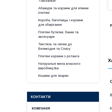
"Пасхальні"
Абажури та корзини для ялинки
плетені
Короба, багетницы і корзини
для зберігання
Р
Плетені бутилки, банки та
аксесуари
Текстиль та свічки до
Великодня та Спасу
Плетені корзини з ротанга
Х
Натуральні мила власного
виробництва.
Кошики для тварин
В
КОНТАКТИ
К