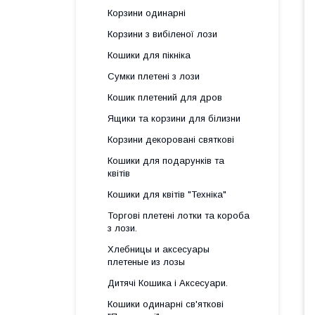
Корзини одинарні
Корзини з вибіленої лози
Кошики для пікніка
Сумки плетені з лози
Кошик плетений для дров
Ящики та корзини для білизни
Корзини декоровані святкові
Кошики для подарунків та
квітів
Кошики для квітів "Техніка"
Торгові плетені лотки та короба
з лози.
Хлебницы и аксесуары
плетеные из лозы
Дитячі Кошика і Аксесуари.
Кошики одинарні св'яткові