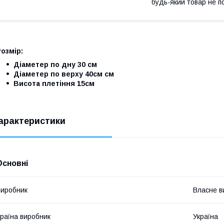
будь-який товар не п
озмір:
Діаметер по дну 30 см
Діаметер по верху 40см см
Висота плетіння 15см
арактеристики
Основні
иробник
Власне в
раїна виробник
Україна