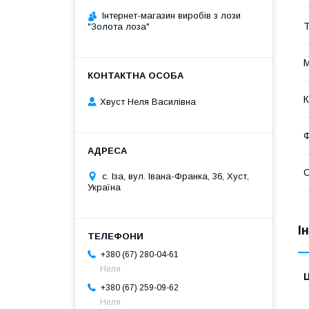
Інтернет-магазин виробів з лози
Т
"Золота лоза"
М
К
Хвуст Неля Василівна
О
с. Іза, вул. Івана-Франка, 36, Хуст,
Україна
І
+380 (67) 280-04-61
Неля
Ц
+380 (67) 259-09-62
Неля