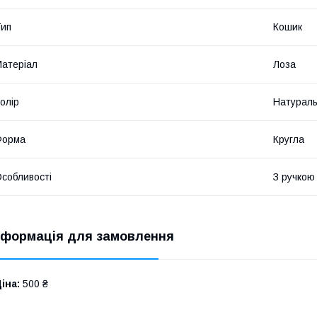
ип
Кошик
атеріал
Лоза
олір
Натурал
Форма
Кругла
собливості
З ручкою
нформація для замовлення
іна:
500 ₴