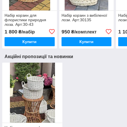
Набір корзин для
Набір корзин з вибіленої
Набі
флористики природня
лози. Арт:30135
лози
лоза. Арт:30-43
1 800
950
1 1
₴/набір
₴/комплект
Купити
Купити
Акційні пропозиції та новинки