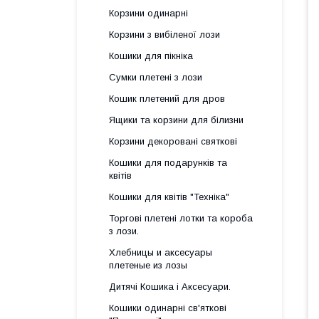
Корзини одинарні
Корзини з вибіленої лози
Кошики для пікніка
Сумки плетені з лози
Кошик плетений для дров
Ящики та корзини для білизни
Корзини декоровані святкові
Кошики для подарунків та
квітів
Кошики для квітів "Техніка"
Торгові плетені лотки та короба
з лози.
Хлебницы и аксесуары
плетеные из лозы
Дитячі Кошика і Аксесуари.
Кошики одинарні св'яткові