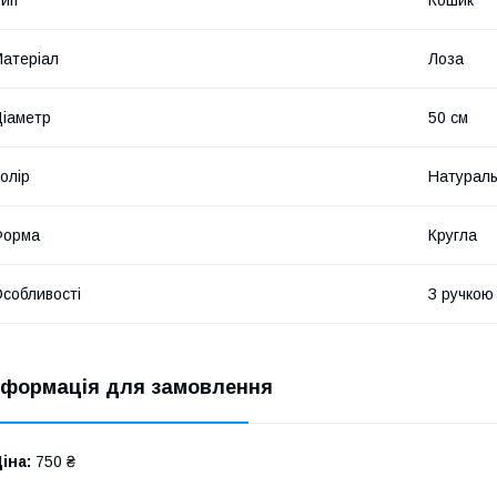
атеріал
Лоза
іаметр
50 см
олір
Натурал
Форма
Кругла
собливості
З ручкою
нформація для замовлення
іна:
750 ₴