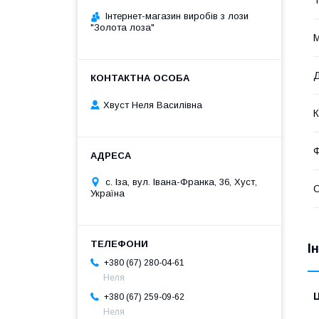
Інтернет-магазин виробів з лози
"Золота лоза"
М
Д
Хвуст Неля Василівна
К
с. Іза, вул. Івана-Франка, 36, Хуст,
О
Україна
І
+380 (67) 280-04-61
Неля
Ц
+380 (67) 259-09-62
Неля