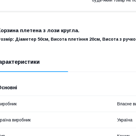
Корзина плетена з лози кругла.
озмір: Діаметер 50см, Висота плетіння 20см, Висота з ручк
арактеристики
Основні
иробник
Власне в
раїна виробник
Україна
ип
Кошик