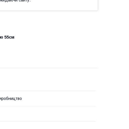
ою 55см
иробництво