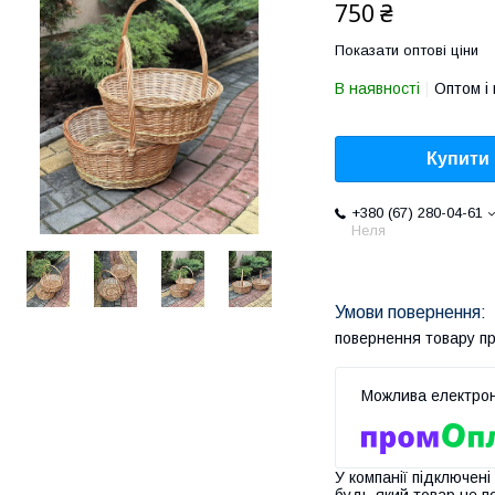
750 ₴
Показати оптові ціни
В наявності
Оптом і 
Купити
+380 (67) 280-04-61
Неля
повернення товару п
У компанії підключені
будь-який товар не п