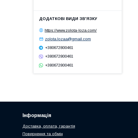
https://www.zolota-loza.com/
zolota.lozaa@gmail.com
+380672800461
+380672800461
+380672800461
Інформація
Доставка, оплата, гарантія
Повернення та обмін