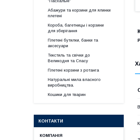
"Пасхальні"
Абажури та корзини для ялинки
плетені
Короба, багетницы і корзини
для зберігання
Р
Плетені бутилки, банки та
аксесуари
Текстиль та свічки до
Великодня та Спасу
Х
Плетені корзини з ротанга
Натуральні мила власного
виробництва.
Кошики для тварин
В
КОНТАКТИ
К
Т