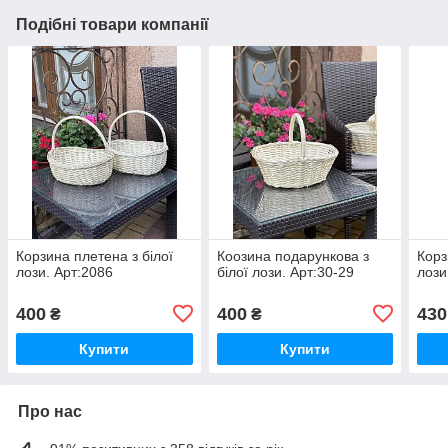
Подібні товари компанії
Корзина плетена з білої
Коозина подарункова з
Корз
лози. Арт:2086
білої лози. Арт:30-29
лози
400
400
430
₴
₴
Купити
Купити
Про нас